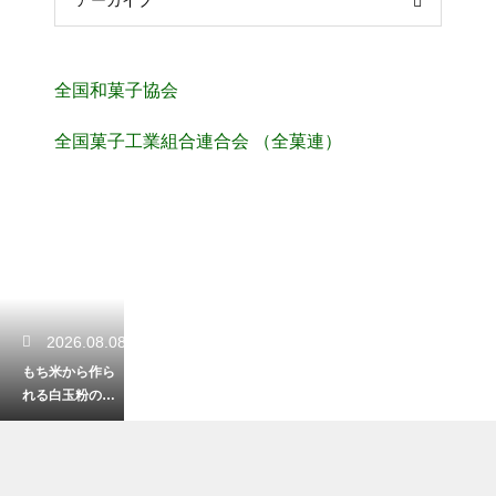
全国和菓子協会
全国菓子工業組合連合会 （全菓連）
2026.08.08
もち米から作ら
れる白玉粉の独
特な製法とは？
他の米粉との決
定的な違い