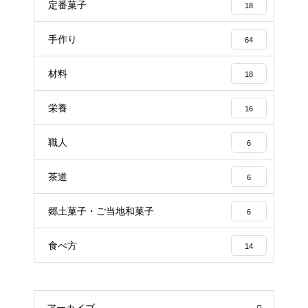
定番菓子
18
手作り
64
材料
18
栄養
16
職人
6
茶道
6
郷土菓子・ご当地和菓子
6
食べ方
14
アーカイブ