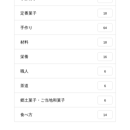
定番菓子
18
手作り
64
材料
18
栄養
16
職人
6
茶道
6
郷土菓子・ご当地和菓子
6
食べ方
14