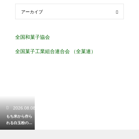
アーカイブ
全国和菓子協会
全国菓子工業組合連合会 （全菓連）
2026.08.08
もち米から作ら
れる白玉粉の独
特な製法とは？
他の米粉との決