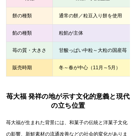
餅の種類
通常の餅／粒豆入り餅を使用
餡の種類
粒餡が主体
苺の質・大きさ
甘酸っぱい中粒～大粒の国産苺
販売時期
冬～春が中心（11月～5月）
苺大福 発祥の地が示す文化的意義と現代
の立ち位置
苺大福が生まれた背景には、和菓子の伝統と洋菓子文化
の影響、新鮮素材の流通改善などの社会的変化がありま