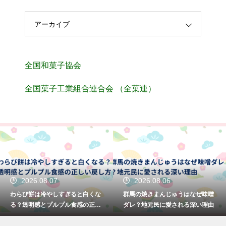
アーカイブ
全国和菓子協会
全国菓子工業組合連合会 （全菓連）
2026.08.07
2026.08.06
わらび餅は冷やしすぎると白くな
群馬の焼きまんじゅうはなぜ味噌
る？透明感とプルプル食感の正し
ダレ？地元民に愛される深い理由
い戻し方