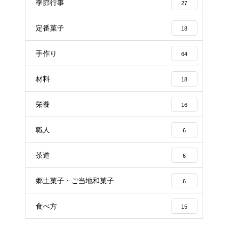
季節行事
27
定番菓子
18
手作り
64
材料
18
栄養
16
職人
6
茶道
6
郷土菓子・ご当地和菓子
6
食べ方
15