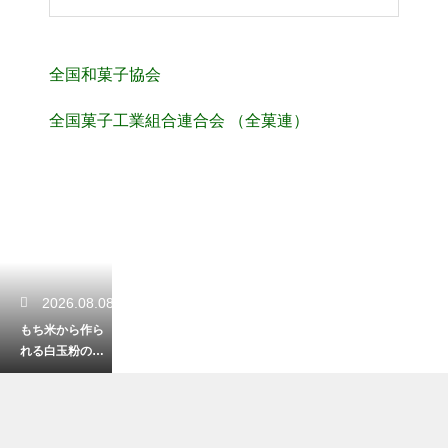
全国和菓子協会
全国菓子工業組合連合会 （全菓連）
2026.08.08
もち米から作ら
れる白玉粉の独
特な製法とは？
他の米粉との決
定的な違い