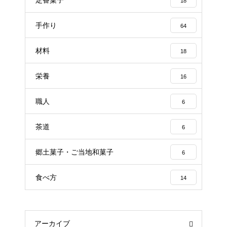
18
手作り
64
材料
18
栄養
16
職人
6
茶道
6
郷土菓子・ご当地和菓子
6
食べ方
14
アーカイブ