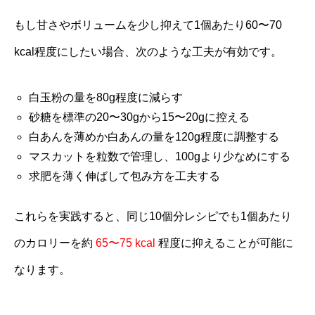
もし甘さやボリュームを少し抑えて1個あたり60〜70
kcal程度にしたい場合、次のような工夫が有効です。
白玉粉の量を80g程度に減らす
砂糖を標準の20〜30gから15〜20gに控える
白あんを薄めか白あんの量を120g程度に調整する
マスカットを粒数で管理し、100gより少なめにする
求肥を薄く伸ばして包み方を工夫する
これらを実践すると、同じ10個分レシピでも1個あたり
のカロリーを約
65〜75 kcal
程度に抑えることが可能に
なります。