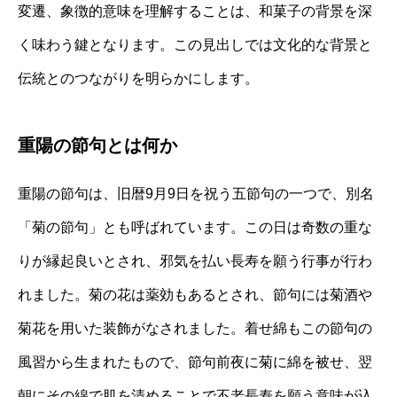
変遷、象徴的意味を理解することは、和菓子の背景を深
く味わう鍵となります。この見出しでは文化的な背景と
伝統とのつながりを明らかにします。
重陽の節句とは何か
重陽の節句は、旧暦9月9日を祝う五節句の一つで、別名
「菊の節句」とも呼ばれています。この日は奇数の重な
りが縁起良いとされ、邪気を払い長寿を願う行事が行わ
れました。菊の花は薬効もあるとされ、節句には菊酒や
菊花を用いた装飾がなされました。着せ綿もこの節句の
風習から生まれたもので、節句前夜に菊に綿を被せ、翌
朝にその綿で肌を清めることで不老長寿を願う意味が込