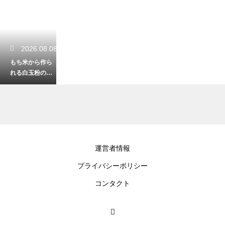
2026.08.08
もち米から作ら
れる白玉粉の独
特な製法とは？
他の米粉との決
定的な違い
2026.08.07
運営者情報
わらび餅は冷や
プライバシーポリシー
しすぎると白く
なる？透明感と
コンタクト
プルプル食感の
正しい戻し方