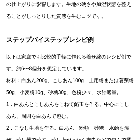
の仕上がりに影響します。生地の硬さや加湿状態を整え
ることがしっとりした質感を生むコツです。
ステップバイステップレシピ例
以下は家庭でも比較的手軽に作れる着せ綿のレシピ例で
す。約6〜8個分を想定しています。
材料：白あん200g、こしあん100g、上用粉または薯蕷粉
50g、小麦粉10g、砂糖30g、色粉少々、水飴適量。
1．白あんとこしあんをこねて餡玉を作る。中心にこし
あん、周囲を白あんで包む。
2．こなし生地を作る。白あん、粉類、砂糖、水飴を混
ぜ、蒸し器で蒸す。蒸し上がったら布巾などで包んで揉