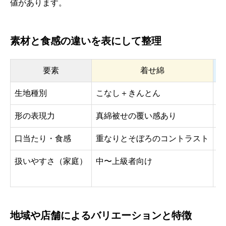
値があります。
素材と食感の違いを表にして整理
要素
着せ綿
生地種別
こなし＋きんとん
練
形の表現力
真綿被せの覆い感あり
花
口当たり・食感
重なりとそぼろのコントラスト
滑
扱いやすさ（家庭）
中〜上級者向け
中
造
地域や店舗によるバリエーションと特徴