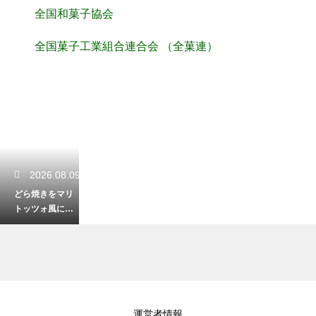
全国和菓子協会
全国菓子工業組合連合会 （全菓連）
2026.08.09
どら焼きをマリ
トッツォ風にア
レンジ！クリー
ムたっぷりの映
えスイーツ
2026.08.08
運営者情報