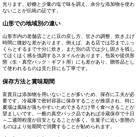
光ります。砂糖と少量の塩で味を調え、余分な添加物を使わ
ないことが伝統の証です。
山形での地域別の違い
山形市内の老舗店ごとに豆の戻し方、甘さの調整、炊き上げ
時間に微妙な差があります。例えば、ある店では芯までふっ
くらとするまで十分に炊き、また別の店では少し固さを残し
てほくほく感を強調するスタイルがあります。包装や提供形
態（生・真空パック・ギフト用）にも差があり、贈答品とし
て使われるものは見た目にも丁寧です。
保存方法と賞味期間
富貴豆は添加物を用いないことが多いため、保存に工夫が必
要です。冷蔵庫で密封容器に保存することが推奨され、特に
夏場は風味が落ちやすいためできるだけ早く食べきることが
望ましいです。一般の真空パック品であれば冷蔵保存で十日
～二週間程度が目安となることが多く、生菓子に近い形態の
ものはより短期間で消費することが勧められます。