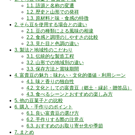
1.1.
語源と名称の変遷
1.2.
歴史と山形での発祥
1.3.
原材料と味・食感の特徴
2.
そら豆を使用する場合との違い
2.1.
豆の種類による風味の相違
2.2.
食感と調理のしやすさの比較
2.3.
見た目と色調の違い
3.
製法と地域性のこだわり
3.1.
伝統的な製造工程
3.2.
山形での地域別の違い
3.3.
保存方法と賞味期間
4.
富貴豆の魅力：味わい・文化的価値・利用シーン
4.1.
味と香りの独自性
4.2.
文化としての富貴豆（郷土・縁起・贈答品）
4.3.
食べるシーンとおすすめの楽しみ方
5.
他の豆菓子との比較
6.
購入・手作りのポイント
6.1.
良い富貴豆の選び方
6.2.
手作りする際の注意点
6.3.
おすすめのお取り寄せ先や季節
7.
まとめ