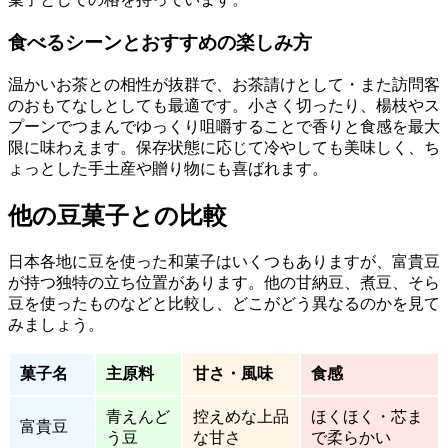
食べるシーンとおすすめの楽しみ方
温かいお茶との相性が抜群で、お茶請けとして・また訪問客
のおもてなしとしても最適です。小さく切ったり、楊枝やス
プーンでつまんでゆっくり咀嚼することで香りと食感を最大
限に味わえます。保存状態に応じて冷やしても美味しく、ち
ょっとした手土産や贈り物にも喜ばれます。
他の豆菓子との比較
日本各地に豆を使った和菓子はいくつもありますが、富貴豆
が持つ独特の立ち位置があります。他の甘納豆、煮豆、そら
豆を使ったものなどと比較し、どこがどう異なるのかを見て
みましょう。
菓子名
主原料
甘さ・風味
食感
青えんど
控えめな上品
ほくほく・芯ま
富貴豆
う豆
な甘さ
で柔らかい