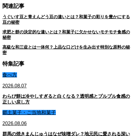
関連記事
うぐいす豆と青えんどう豆の違いとは？和菓子の彩りを豊かにする
豆の秘密
求肥と餅の決定的な違いとは？和菓子に欠かせないモチモチ食感の
秘密
高級な和三盆とは一体何？上品な口どけを生み出す特別な原料の秘
密
特集記事
食べ方
2026.08.07
わらび餅は冷やしすぎると白くなる？透明感とプルプル食感の
正しい戻し方
郷土菓子・ご当地和菓子
2026.08.06
群馬の焼きまんじゅうはなぜ味噌ダレ？地元民に愛される深い