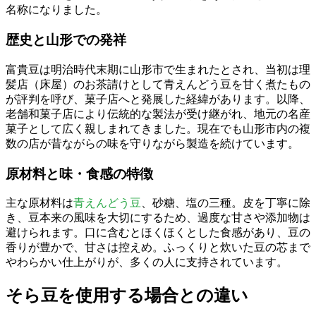
名称になりました。
歴史と山形での発祥
富貴豆は明治時代末期に山形市で生まれたとされ、当初は理
髪店（床屋）のお茶請けとして青えんどう豆を甘く煮たもの
が評判を呼び、菓子店へと発展した経緯があります。以降、
老舗和菓子店により伝統的な製法が受け継がれ、地元の名産
菓子として広く親しまれてきました。現在でも山形市内の複
数の店が昔ながらの味を守りながら製造を続けています。
原材料と味・食感の特徴
主な原材料は
青えんどう豆
、砂糖、塩の三種。皮を丁寧に除
き、豆本来の風味を大切にするため、過度な甘さや添加物は
避けられます。口に含むとほくほくとした食感があり、豆の
香りが豊かで、甘さは控えめ。ふっくりと炊いた豆の芯まで
やわらかい仕上がりが、多くの人に支持されています。
そら豆を使用する場合との違い