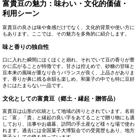
富貴豆の魅力：味わい・文化的価値・
利用シーン
富貴豆の良さは味や食感だけでなく、文化的背景や使い方に
もあります。ここでは、その魅力を多角的に紹介します。
味と香りの独自性
口に入れた瞬間にほくほくと崩れ、それでいて豆の香りが豊
かに広がることが特徴です。甘さは控えめで、砂糖の甘味と
豆本来の風味が重なり合うバランスが良く、上品さがありま
す。香りが鼻に残る余韻も楽しめ、和菓子の中でも特に豆好
きにはたまらない一品です。
文化としての富貴豆（郷土・縁起・贈答品）
富貴豆は山形の伝統として地域の誇りとされています。名前
に「富」「貴」と縁起の良い字をあてることで贈り物にも適
しており、法事やお歳暮、訪問の手土産など様々な場で使わ
れます。過去には全国菓子大博覧会での受賞歴もあり、地方
菓子としての格を持っています。