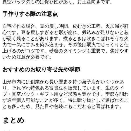
真空パックのものは保存性があり、お土産向きです。
手作りする際の注意点
自宅で作る場合、豆の戻し時間、皮むきの工程、火加減が肝
心です。豆を戻しすぎると形が崩れ、煮込みが足りないと芯
が硬く残ることがあります。煮るときは吹きこぼれそうな火
力で一気に甘みを染み込ませ、その後は弱火でじっくりと仕
上げるのがコツです。砂糖のタイミングも重要で、焦げやす
いため注意が必要です。
おすすめのお取り寄せ先や季節
山形市内には創業から長い歴史を持つ菓子店がいくつかあ
り、それぞれ特色ある富貴豆を販売しています。生のタイ
プ・真空パック・ギフト用など形態も豊かです。季節を問わ
ず通年購入可能なことが多く、特に贈り物として選ばれるこ
とも多いため、見た目や包装にもこだわると喜ばれます。
まとめ