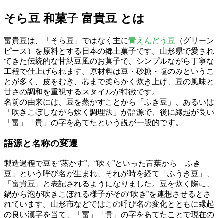
そら豆 和菓子 富貴豆 とは
富貴豆は、「そら豆」ではなく主に
青えんどう豆
（グリーン
ピース）を原料とする日本の郷土菓子です。山形県で愛され
てきた伝統的な甘納豆風のお菓子で、シンプルながら丁寧な
工程で仕上げられます。原材料は豆・砂糖・塩のみというこ
とが多く、皮をむき、芯まで柔らかく炊き上げ、豆の風味と
甘さの調和を重視するスタイルが特徴です。
名前の由来には、豆を蒸かすことから「ふき豆」、あるいは
「吹きこぼしながら炊く調理法」が語源で、後に縁起が良い
「富」「貴」の字をあてたという説が一般的です。
語源と名称の変遷
製造過程で豆を“蒸かす”、“吹く”といった言葉から「ふき
豆」という呼び名が生まれ、それが時を経て「ふうき豆」、
「富貴豆」と表記されるようになりました。豆を炊く際に、
鍋から泡が吹きこぼれる様子がその“吹き”を連想させるとさ
れています。山形市などではこの呼び名の変化とともに縁起
の良い漢字を当て、「富」「貴」の字をあてたことで現在の