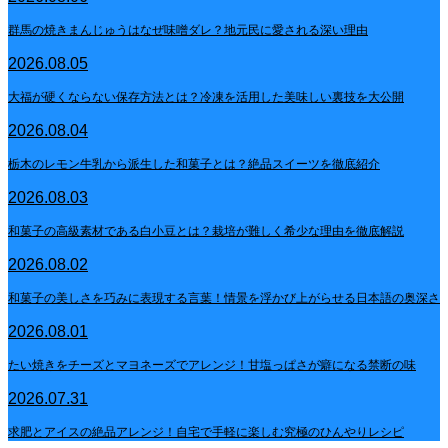
群馬の焼きまんじゅうはなぜ味噌ダレ？地元民に愛される深い理由
2026.08.05
大福が硬くならない保存方法とは？冷凍を活用した美味しい裏技を大公開
2026.08.04
栃木のレモン牛乳から派生した和菓子とは？絶品スイーツを徹底紹介
2026.08.03
和菓子の高級素材である白小豆とは？栽培が難しく希少な理由を徹底解説
2026.08.02
和菓子の美しさを巧みに表現する言葉！情景を浮かび上がらせる日本語の奥深さ
2026.08.01
たい焼きをチーズとマヨネーズでアレンジ！甘塩っぱさが癖になる禁断の味
2026.07.31
求肥とアイスの絶品アレンジ！自宅で手軽に楽しむ究極のひんやりレシピ