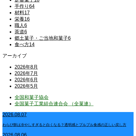
手作り
64
材料
17
栄養
16
職人
6
茶道
6
郷土菓子・ご当地和菓子
6
食べ方
14
アーカイブ
2026年8月
2026年7月
2026年6月
2026年5月
全国和菓子協会
全国菓子工業組合連合会 （全菓連）
2026.08.07
わらび餅は冷やしすぎると白くなる？透明感とプルプル食感の正しい戻し方
2026.08.06