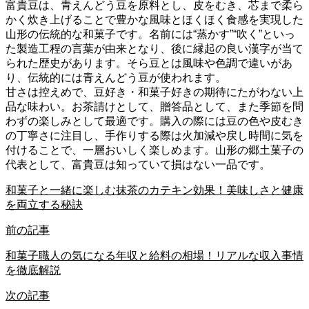
富貴豆は、青えんどう豆を原料とし、皮をむき、芯まで柔ら
かく炊き上げることで豊かな風味とほくほく食感を実現した
山形の伝統的な和菓子です。名前には“蒸かす”“吹く”といっ
た製造工程の言葉が由来となり、後に縁起の良い漢字が当て
られた歴史があります。そら豆とは風味や色調で違いがあ
り、伝統的には青えんどう豆が使われます。
甘さは控えめで、豆好き・和菓子好きの期待にたがわない上
品な味わい。お茶請けとして、贈答品として、また季節を問
わずの楽しみとして最適です。購入の際には豆の色や皮むき
の丁寧さに注目し、手作りする際は火加減や戻し時間に気を
付けることで、一層おいしく楽しめます。山形の郷土菓子の
代表として、富貴豆は知っていて損はない一品です。
和菓子と一緒に楽しむ抹茶のカテキン効果！美味しさと健康
を両立する秘訣
前の記事
和菓子職人の気になる年収と給料の相場！リアルな収入事情
を徹底解説
次の記事