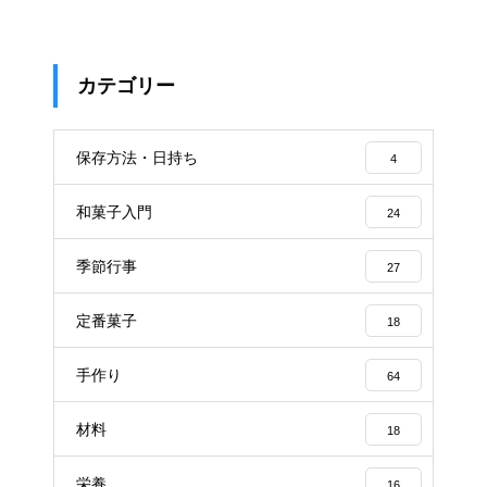
カテゴリー
保存方法・日持ち
4
和菓子入門
24
季節行事
27
定番菓子
18
手作り
64
材料
18
栄養
16