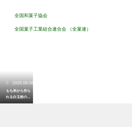
全国和菓子協会
全国菓子工業組合連合会 （全菓連）
2026.08.08
もち米から作ら
れる白玉粉の独
特な製法とは？
他の米粉との決
定的な違い