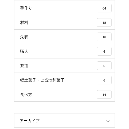
手作り
64
材料
18
栄養
16
職人
6
茶道
6
郷土菓子・ご当地和菓子
6
食べ方
14
アーカイブ