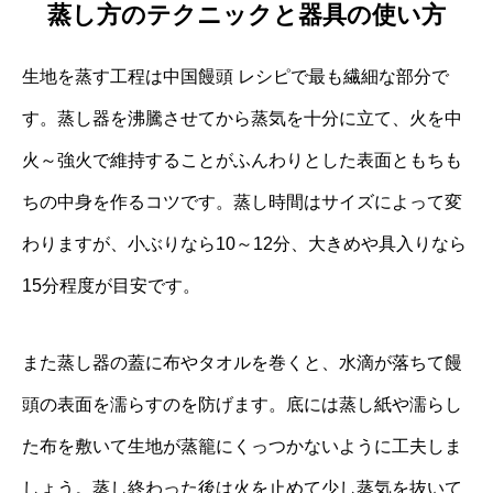
蒸し方のテクニックと器具の使い方
生地を蒸す工程は中国饅頭 レシピで最も繊細な部分で
す。蒸し器を沸騰させてから蒸気を十分に立て、火を中
火～強火で維持することがふんわりとした表面ともちも
ちの中身を作るコツです。蒸し時間はサイズによって変
わりますが、小ぶりなら10～12分、大きめや具入りなら
15分程度が目安です。
また蒸し器の蓋に布やタオルを巻くと、水滴が落ちて饅
頭の表面を濡らすのを防げます。底には蒸し紙や濡らし
た布を敷いて生地が蒸籠にくっつかないように工夫しま
しょう。蒸し終わった後は火を止めて少し蒸気を抜いて