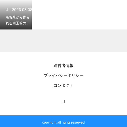
2026.08.08
もち米から作ら
れる白玉粉の独
特な製法とは？
他の米粉との決
定的な違い
2026.08.07
運営者情報
わらび餅は冷や
プライバシーポリシー
しすぎると白く
なる？透明感と
コンタクト
プルプル食感の
正しい戻し方
2026.08.06
群馬の焼きまん
copyright all rights reserved