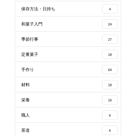
保存方法・日持ち
4
和菓子入門
24
季節行事
27
定番菓子
18
手作り
64
材料
18
栄養
16
職人
6
茶道
6