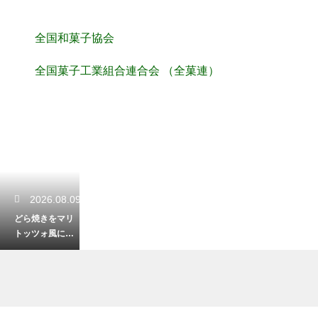
全国和菓子協会
全国菓子工業組合連合会 （全菓連）
2026.08.09
どら焼きをマリ
トッツォ風にア
レンジ！クリー
ムたっぷりの映
えスイーツ