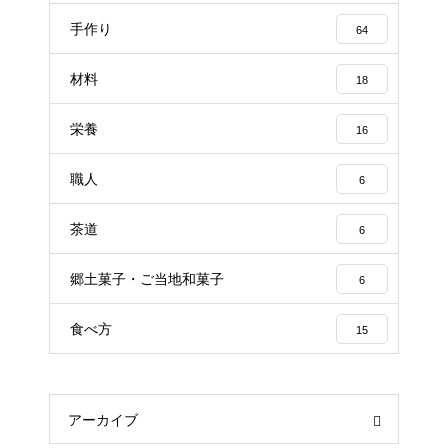
手作り
64
材料
18
栄養
16
職人
6
茶道
6
郷土菓子・ご当地和菓子
6
食べ方
15
アーカイブ