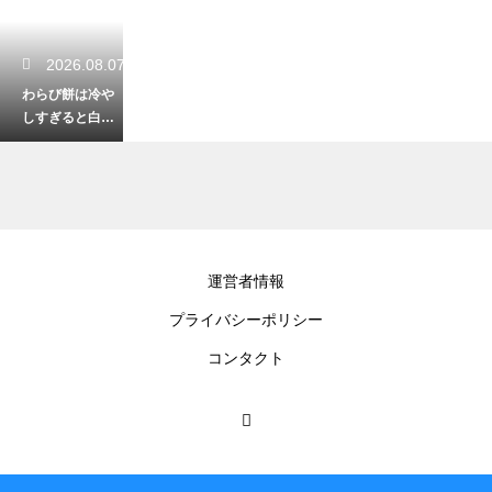
2026.08.07
わらび餅は冷や
しすぎると白く
なる？透明感と
プルプル食感の
正しい戻し方
2026.08.06
運営者情報
群馬の焼きまん
プライバシーポリシー
じゅうはなぜ味
噌ダレ？地元民
コンタクト
に愛される深い
理由
2026.08.05