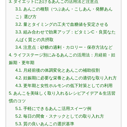
3.
ダイエットにおけるあんこの活用法と注意点
3.1.
あんこの種類（つぶあん・こしあん・発酵あん
こ）選び方
3.2.
量とタイミングの工夫で血糖値を安定させる
3.3.
組み合わせで効果アップ：ビタミンC・良質なた
んぱく質との共摂取
3.4.
注意点：砂糖の過剰・カロリー・保存方法など
4.
ライフステージ別にみるあんこの活用法：月経前・妊
娠期・更年期
4.1.
月経前後の体調変化とあんこの補助役割
4.2.
妊娠期に必要な栄養とあんこの適切な取り入れ方
4.3.
更年期と女性ホルモンの低下対策としての利用
5.
あんこを美味しく取り入れるレシピアイデア＆生活習
慣のコツ
5.1.
手軽にできるあんこ活用スイーツ例
5.2.
毎日の間食・スナックとしての取り入れ方
5.3.
質の良いあんこの選択基準