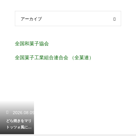
アーカイブ
全国和菓子協会
全国菓子工業組合連合会 （全菓連）
2026.08.09
どら焼きをマリ
トッツォ風にア
レンジ！クリー