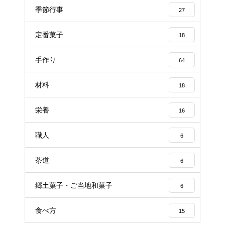
季節行事
27
定番菓子
18
手作り
64
材料
18
栄養
16
職人
6
茶道
6
郷土菓子・ご当地和菓子
6
食べ方
15