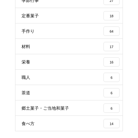
季節行事
27
定番菓子
18
手作り
64
材料
17
栄養
16
職人
6
茶道
6
郷土菓子・ご当地和菓子
6
食べ方
14