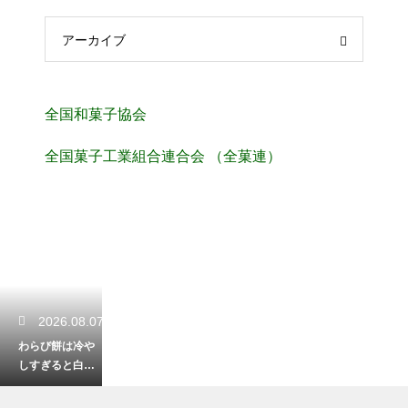
アーカイブ
全国和菓子協会
全国菓子工業組合連合会 （全菓連）
2026.08.07
わらび餅は冷や
しすぎると白く
なる？透明感と
プルプル食感の