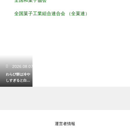
全国和菓子協会
全国菓子工業組合連合会 （全菓連）
2026.08.07
わらび餅は冷や
しすぎると白く
なる？透明感と
プルプル食感の
正しい戻し方
2026.08.06
運営者情報
群馬の焼きまん