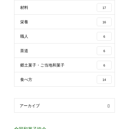
材料
17
栄養
16
職人
6
茶道
6
郷土菓子・ご当地和菓子
6
食べ方
14
アーカイブ